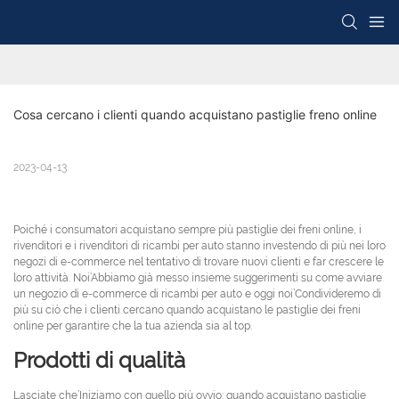
Cosa cercano i clienti quando acquistano pastiglie freno online
2023-04-13
Poiché i consumatori acquistano sempre più pastiglie dei freni online, i
rivenditori e i rivenditori di ricambi per auto stanno investendo di più nei loro
negozi di e-commerce nel tentativo di trovare nuovi clienti e far crescere le
loro attività. Noi’Abbiamo già messo insieme suggerimenti su come avviare
un negozio di e-commerce di ricambi per auto e oggi noi’Condivideremo di
più su ciò che i clienti cercano quando acquistano le pastiglie dei freni
online per garantire che la tua azienda sia al top.
Prodotti di qualità
Lasciate che’Iniziamo con quello più ovvio: quando acquistano pastiglie