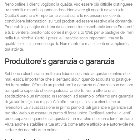
freno online, i clienti vogliono la qualità. Può essere più difficile distinguere
tra modelli e marchi quando indossi’Non avere gli oggetti davanti a te.
Quello’S perché è’È importante visualizzare le recensioni dei clienti,
condividere informazioni sui tuoi prodotti ed essere reattivo alle domande.
Procurati le pastiglie dei freni da un produttore rispettabile (come Frontech)
e tu’Diventerai presto noto come il miglior sito Web per le pastiglie dei freni
nella tua nicchia. Certo, i prezzi e il servizio sono importanti, ma se la
qualità lo è’t lì in primo luogo, tu’Non manterrò mai i clienti né amplierò la
tua attività.
Produttore’s garanzia o garanzia
Sebbene i clienti siano molto più fiduciosi quando acquistano online che
mai, esso’È importante che si sentano sicuri quando acquistano pastiglie
dei freni online. Offrendo un produttore’La garanzia di Amazon può dar loro
tranquillità sapendo che se qualcosa va storto, verrà offerta una
sostituzione o un rimborso. In Frontech, ad esempio, offriamo una garanzia
di 50.000 km (31.000 miglia). Ciò offre tranquillità sia ai clienti che ai
rivenditori. La visualizzazione in primo piano di tali garanzie e garanzie sul
tuo sito Web può essere un punto di forza unico. Faciliterà anche i clienti’
preoccupazioni quando si acquista da un marchio che’non è loro familiare.
Aiuta anche a stabilire la tua attività come attore affidabile e autorevole nel
settore dei ricambi auto online.