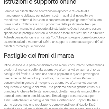
Istruzioni e supporto online
Sempre più clienti stanno adottando un approccio fai-da-te alla
manutenzione dell'auto per ridurre i costi. In qualità di rivenditore o
rivenditore, l'offerta di istruzioni e supporto online può garantirti’sei la loro
prima scelta. Collaborare con il produttore delle pastiglie dei freni per
produrre un manuale di supporto all'installazione. Questi possono essere
spediti con le pastiglie dei freni o possono essere scaricati dal tuo sito web.
Potresti persino lanciare un canale YouTube per spiegare come dovrebbero
essere installati e mantenuti. Offrire un supporto come questo garantirà ai
clienti di tornare più e più volte.
Pastiglie dei freni di marca
Infine, esso’Vale la pena considerare che alcuni consumatori preferiranno i
prodotti di marca rispetto alle alternative aftermarket senza marchio. Le
pastiglie dei freni OEM sono una scelta popolare in quanto provengono
direttamente dal veicolo’s produttore, ma loro’sei costoso. Pertanto, i
consumatori in genere si rivolgono ad alternative aftermarket quando
acquistano le pastiglie dei freni – ma poniamo ancora grande enfasi sul
branding. Anche se tu’Se stai rivendendo direttamente da un produttore,
potresti prendere in considerazione l'imballaggio personalizzato per
assicurarti che le tue pastiglie dei freni si distinguano. Dopo tutto, tu’Ci
siamo già costruiti una reputazione come rivenditore affidabile. È più