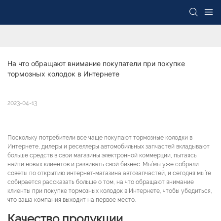
На что обращают внимание покупатели при покупке 
тормозных колодок в Интернете
2023-04-13
Поскольку потребители все чаще покупают тормозные колодки в
Интернете, дилеры и реселлеры автомобильных запчастей вкладывают
больше средств в свои магазины электронной коммерции, пытаясь
найти новых клиентов и развивать свой бизнес. Мы’мы уже собрали
советы по открытию интернет-магазина автозапчастей, и сегодня мы’re
собирается рассказать больше о том, на что обращают внимание
клиенты при покупке тормозных колодок в Интернете, чтобы убедиться,
что ваша компания выходит на первое место.
Качество продукции