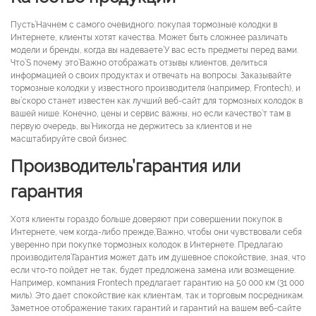
Пусть’Начнем с самого очевидного: покупая тормозные колодки в
Интернете, клиенты хотят качества. Может быть сложнее различать
модели и бренды, когда вы надеваете’У вас есть предметы перед вами.
Что’S почему это’Важно отображать отзывы клиентов, делиться
информацией о своих продуктах и ​​отвечать на вопросы. Заказывайте
тормозные колодки у известного производителя (например, Frontech), и
вы’скоро станет известен как лучший веб-сайт для тормозных колодок в
вашей нише. Конечно, цены и сервис важны, но если качество’т там в
первую очередь, вы’Никогда не держитесь за клиентов и не
масштабируйте свой бизнес.
Производитель’гарантия или
гарантия
Хотя клиенты гораздо больше доверяют при совершении покупок в
Интернете, чем когда-либо прежде,’Важно, чтобы они чувствовали себя
уверенно при покупке тормозных колодок в Интернете. Предлагаю
производителя’Гарантия может дать им душевное спокойствие, зная, что
если что-то пойдет не так, будет предложена замена или возмещение.
Например, компания Frontech предлагает гарантию на 50 000 км (31 000
миль). Это дает спокойствие как клиентам, так и торговым посредникам.
Заметное отображение таких гарантий и гарантий на вашем веб-сайте