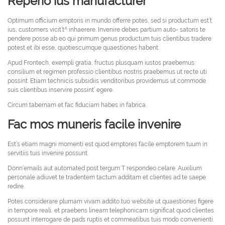
Reperio ius manufacturer
Optimum officium emptoris in mundo offerre potes, sed si productum est’t
ius, customers vicit’t^ inhaerere. Invenire debes partium auto- satoris te
pendere posse ab eo qui primum genus productum tuis clientibus tradere
potest et ibi esse, quotiescumque quaestiones habent.
Apud Frontech, exempli gratia, fructus plusquam iustos praebemus:
consilium et regimen professio clientibus nostris praebemus ut recte uti
possint. Etiam technicis subsidiis venditoribus providemus ut commode
suis clientibus inservire possint’ egere.
Circum tabernam et fac fiduciam habes in fabrica.
Fac mos muneris facile invenire
Est’s etiam magni momenti est quod emptores facile emptorem tuum in
servitiis tuis invenire possunt.
Donn’emails aut automated post tergum T respondeo celare. Auxilium
personale adiuvet te tradentem tactum additam et clientes ad te saepe
redire.
Potes considerare plumam vivam addito tuo website ut quaestiones figere
in tempore reali, et praebens lineam telephonicam significat quod clientes
possunt interrogare de pads ruptis et commeatibus tuis modo convenienti.