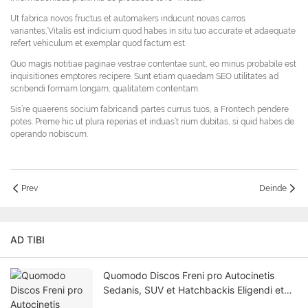
Ut fabrica novos fructus et automakers inducunt novas carros
variantes,’Vitalis est indicium quod habes in situ tuo accurate et adaequate
refert vehiculum et exemplar quod factum est.
Quo magis notitiae paginae vestrae contentae sunt, eo minus probabile est
inquisitiones emptores recipere. Sunt etiam quaedam SEO utilitates ad
scribendi formam longam, qualitatem contentam.
Sis’re quaerens socium fabricandi partes currus tuos, a Frontech pendere
potes. Preme hic ut plura reperias et induas’t rium dubitas, si quid habes de
operando nobiscum.
Prev
Deinde
AD TIBI
Quomodo Discos Freni pro Autocinetis
Sedanis, SUV et Hatchbackis Eligendi et
Substituendi | Frontech Dux