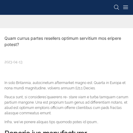
Quam currus partes resellers optimum servitium mos eripere 
potest?
2023-04-13
In solo Britannia, autocinetum aftermarket magno est. Quarta in Europa et
nona mundi magnitudine, volvens annuum £21.1 Decies.
Pauca sunt, si consideres’quaerens re- stare viam e turba tamquam carrum
partium mangone. Una est proprium tuum genus ad differentiam notans, et
aliud est optimum emptoris officium offerre clientibus cum pads fractas
aliasque commeatus emunt.
Infra, we’ve ponere aliquas tips quomodo potes id ipsum…