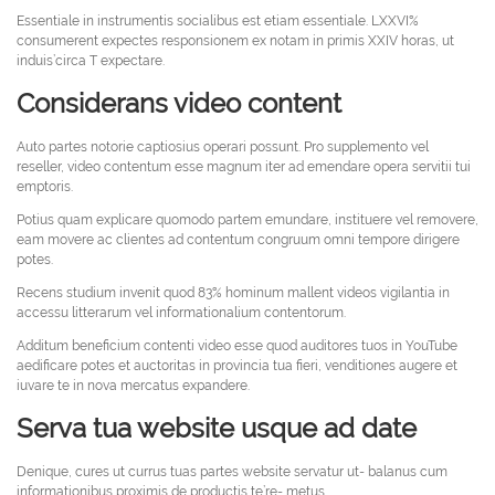
Essentiale in instrumentis socialibus est etiam essentiale. LXXVI%
consumerent expectes responsionem ex notam in primis XXIV horas, ut
induis’circa T expectare.
Considerans video content
Auto partes notorie captiosius operari possunt. Pro supplemento vel
reseller, video contentum esse magnum iter ad emendare opera servitii tui
emptoris.
Potius quam explicare quomodo partem emundare, instituere vel removere,
eam movere ac clientes ad contentum congruum omni tempore dirigere
potes.
Recens studium invenit quod 83% hominum mallent videos vigilantia in
accessu litterarum vel informationalium contentorum.
Additum beneficium contenti video esse quod auditores tuos in YouTube
aedificare potes et auctoritas in provincia tua fieri, venditiones augere et
iuvare te in nova mercatus expandere.
Serva tua website usque ad date
Denique, cures ut currus tuas partes website servatur ut- balanus cum
informationibus proximis de productis te’re- metus.