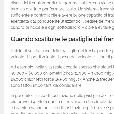
dischi dei freni (tamburi) e le gomme sul terreno viene ut
termica di attrito per fermare l'auto. Un sistema frenant
sufficiente e controllabile e avere buone capacità di tra
esercitata dal conducente utilizzando il pedale del f
cilindro principale e ogni sottocilindro – oltre a evitare 
Quando sostituire le pastiglie dei fren
Il ciclo di sostituzione delle pastiglie dei freni dipend
veicolo, il tipo di veicolo, il peso del veicolo e il tipo di 
Ad esempio, nella vita reale accade spesso che alcuni ti
50,000 – 60.000 chilometri (circa 31,000 – 37.300 miglia)
25.000 chilometri (circa 15.500 miglia)! Anche la frequenz
sono fattori importanti da considerare
In generale, il ciclo di sostituzione delle pastiglie dei
più breve rispetto a quello di un veicolo che circola d
e i camion hanno un ciclo di sostituzione più breve rispe
può dire per quanto tempo le pastiglie dei freni posson