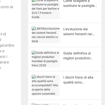
Come scegliere e
e
sostituire le pastiglie
 sono le
dei freni per berline e
SUV | Frontech Guida
L'evoluzione dei
i di
sistemi frenanti nei
veicoli elettrici e ibridi
i
garantire
e a
Guida definitiva ai
ano i
migliori produttori
nerare
mondiali di pastiglie
o
freno 2026
I dischi freno di alta
qualità sono
ecocompatibili? Alla
scoperta delle opzioni
sostenibili.