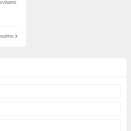
 avvisano
rossimo