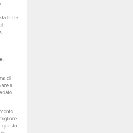
a
 la forza
al
o.
el
ma di
vare a
radale
ilmente
migliore
a” questo
hio