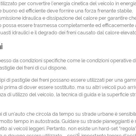
ilizzato per convertire l'energia cinetica del veicolo in energi
e buono ed efficiente deve fornire una forza frenante stabile,
smissione idraulica e dissipazione del calore per garantire che
reno possa essere trasmessa completamente ed efficacemente 
guasti idraulici e il degrado dei freni causato dal calore elevat
i
e spesso da condizioni specifiche come le condizioni operative d
pastiglie dei freni di cui dispone.
pi di pastiglie dei freni possano essere utilizzati per una gam
 prima di dover essere sostituito, ma su altri veicoli può arri
a di utilizzo del veicolo, la tecnica di guida e la superficie st
 freni di un'auto che circola da tempo su strade urbane è sensib
a molto tempo in autostrada. Guidare su strade pianeggianti è 
tto ai veicoli leggeri. Pertanto, non esiste un hard-set “regol
o o devono essere utilizzate – così’È importante tenere d'occ