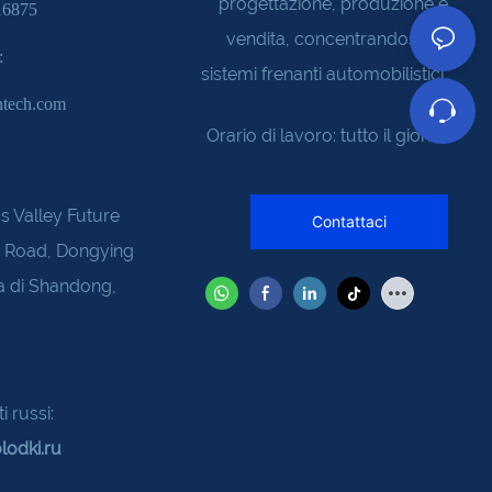
progettazione, produzione e
16875
vendita, concentrandosi sui
l:
sistemi frenanti automobilistici
ntech.com
Orario di lavoro: tutto il giorno
s Valley Future
Contattaci
u Road, Dongying
ia di Shandong,
i russi:
lodki.ru