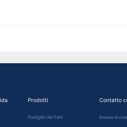
pida
Prodotti
Contatto c
Pastiglie dei freni
Persona di cont