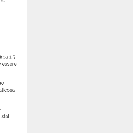
irca 1,5
e essere
uo
aticosa
e
 stai