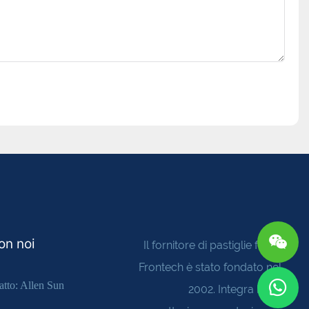
on noi
Il fornitore di pastiglie freno
Frontech è stato fondato nel
atto: Allen Sun
2002. Integra R&D,