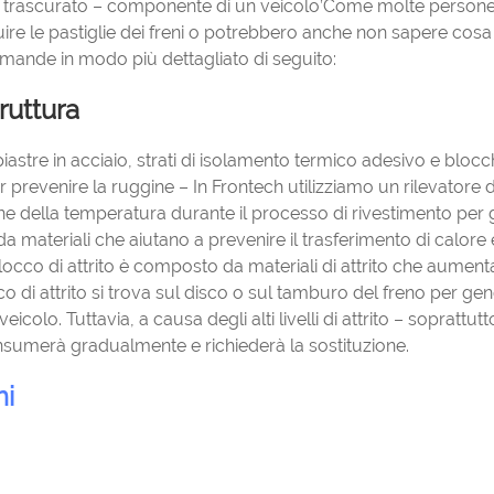
sso trascurato – componente di un veicolo’Come molte person
ire le pastiglie dei freni o potrebbero anche non sapere cosa
omande in modo più dettagliato di seguito:
ruttura
stre in acciaio, strati di isolamento termico adesivo e blocch
r prevenire la ruggine – In Frontech utilizziamo un rilevatore d
ne della temperatura durante il processo di rivestimento per 
a materiali che aiutano a prevenire il trasferimento di calore 
blocco di attrito è composto da materiali di attrito che aument
locco di attrito si trova sul disco o sul tamburo del freno per ge
eicolo. Tuttavia, a causa degli alti livelli di attrito – soprattutt
onsumerà gradualmente e richiederà la sostituzione.
ni