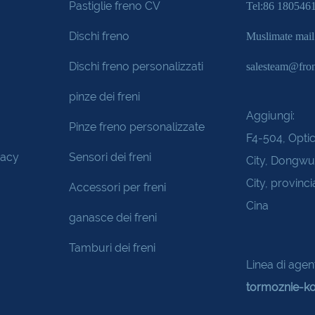
Pastiglie freno CV
Tel:86 180546
Dischi freno
Muslimate mai
Dischi freno personalizzati
salesteam@fro
pinze dei freni
Aggiungi:
Pinze freno personalizzate
F4-504, Optic
vacy
Sensori dei freni
City, Dongw
City, provinc
Accessori per freni
Cina
ganasce dei freni
Tamburi dei freni
Linea di agent
tormoznie-ko