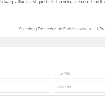
 la tua spia illuminarsi, questo è il tuo veicolo’s sensori che ti
Shandong Frontech Auto Parts: il vostro partner strategico per pastiglie freno e dischi freno affidabili
Il P
E-Mail
Azienda