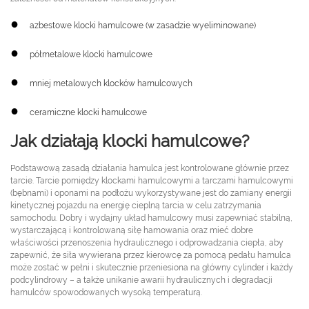
●
azbestowe klocki hamulcowe (w zasadzie wyeliminowane)
●
półmetalowe klocki hamulcowe
●
mniej metalowych klocków hamulcowych
●
ceramiczne klocki hamulcowe
Jak działają klocki hamulcowe?
Podstawową zasadą działania hamulca jest kontrolowane głównie przez
tarcie. Tarcie pomiędzy klockami hamulcowymi a tarczami hamulcowymi
(bębnami) i oponami na podłożu wykorzystywane jest do zamiany energii
kinetycznej pojazdu na energię cieplną tarcia w celu zatrzymania
samochodu. Dobry i wydajny układ hamulcowy musi zapewniać stabilną,
wystarczającą i kontrolowaną siłę hamowania oraz mieć dobre
właściwości przenoszenia hydraulicznego i odprowadzania ciepła, aby
zapewnić, że siła wywierana przez kierowcę za pomocą pedału hamulca
może zostać w pełni i skutecznie przeniesiona na główny cylinder i każdy
podcylindrowy – a także unikanie awarii hydraulicznych i degradacji
hamulców spowodowanych wysoką temperaturą.