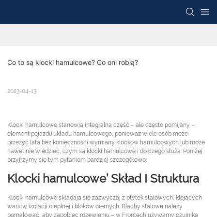
Co to są klocki hamulcowe? Co oni robią?
2023-04-13
Klocki hamulcowe stanowią integralną część – ale często pomijany –
element pojazdu’układu hamulcowego, ponieważ wiele osób może
przeżyć lata bez konieczności wymiany klocków hamulcowych lub może
nawet nie wiedzieć, czym są klocki hamulcowe i do czego służą. Poniżej
przyjrzymy się tym pytaniom bardziej szczegółowo:
Klocki hamulcowe’ Skład I Struktura
Klocki hamulcowe składają się zazwyczaj z płytek stalowych, klejących
warstw izolacji cieplnej i bloków ciernych. Blachy stalowe należy
pomalować, aby zapobiec rdzewieniu – w Frontech używamy czujnika