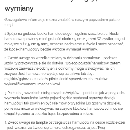
wymiany
(Szczegółowe informacje można znaleźć w naszym poprzednim poście
tutaj.)
1. Spójrz na grubość klocka hamulcowego – ogólnie rzecz biorąc, klocki
hamulcowe powinny mieć grubość około 1,5 cm (15 mm). Wszystko, co jest
mniejsze niż 0,5 cm (5 mm), oznacza nadmierne zużycie i może oznaczać,
że klocek hamulcowy będzie wkrótce wymagał wymiany.
2. Zwróć uwagę na wszelkie zmiany w działaniu hamulców – podczas
jazdy, ty’przyzwyczaję się do dotyku Twojego pojazdu’hamulców, zatem
wszelkie zauważalne odchylenia od normy mogą wskazywać na ich
zużycie. Jeśli hamowanie wydaje się uciążliwe lub zbyt
miękkie/gąbczaste, należy pilnie zlecić sprawdzenie hamulców
wykwalifikowanemu mechanikowi.
3. Posłuchaj wszelkich nietypowych dźwięków – podobnie jak w przypadku
wyczucia hamulców, każdy pojazd będzie wydawał wyraźny dźwięk
hamulców i tak powinien być’Nie mów o wysokim lub głośnym dźwięku,
ponieważ może to wskazywać na zużycie klocków hamulcowych i co się
dzieje’słyszenie to żelazko trące bezpośrednio o żelazo.
4. Zwróć uwagę na lampkę ostrzegawczą hamulców na desce rozdzielczej
– jeśli widzisz, że świeci się lampka ostrzegawcza, to jest Twój