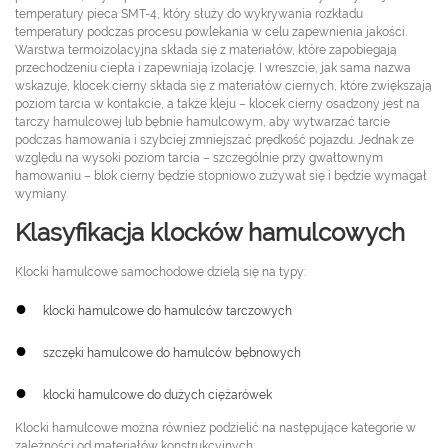
temperatury pieca SMT-4, który służy do wykrywania rozkładu
temperatury podczas procesu powlekania w celu zapewnienia jakości.
Warstwa termoizolacyjna składa się z materiałów, które zapobiegają
przechodzeniu ciepła i zapewniają izolację. I wreszcie, jak sama nazwa
wskazuje, klocek cierny składa się z materiałów ciernych, które zwiększają
poziom tarcia w kontakcie, a także kleju – klocek cierny osadzony jest na
tarczy hamulcowej lub bębnie hamulcowym, aby wytwarzać tarcie
podczas hamowania i szybciej zmniejszać prędkość pojazdu. Jednak ze
względu na wysoki poziom tarcia – szczególnie przy gwałtownym
hamowaniu – blok cierny będzie stopniowo zużywał się i będzie wymagał
wymiany.
Klasyfikacja klocków hamulcowych
Klocki hamulcowe samochodowe dzielą się na typy:
●
klocki hamulcowe do hamulców tarczowych
●
szczęki hamulcowe do hamulców bębnowych
●
klocki hamulcowe do dużych ciężarówek
Klocki hamulcowe można również podzielić na następujące kategorie w
zależności od materiałów konstrukcyjnych: