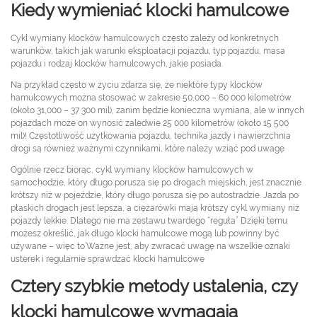
Kiedy wymieniać klocki hamulcowe
Cykl wymiany klocków hamulcowych często zależy od konkretnych
warunków, takich jak warunki eksploatacji pojazdu, typ pojazdu, masa
pojazdu i rodzaj klocków hamulcowych, jakie posiada.
Na przykład często w życiu zdarza się, że niektóre typy klocków
hamulcowych można stosować w zakresie 50,000 – 60 000 kilometrów
(około 31,000 – 37 300 mil), zanim będzie konieczna wymiana, ale w innych
pojazdach może on wynosić zaledwie 25 000 kilometrów (około 15 500
mil)! Częstotliwość użytkowania pojazdu, technika jazdy i nawierzchnia
drogi są również ważnymi czynnikami, które należy wziąć pod uwagę
Ogólnie rzecz biorąc, cykl wymiany klocków hamulcowych w
samochodzie, który długo porusza się po drogach miejskich, jest znacznie
krótszy niż w pojeździe, który długo porusza się po autostradzie. Jazda po
płaskich drogach jest lepsza, a ciężarówki mają krótszy cykl wymiany niż
pojazdy lekkie. Dlatego nie ma zestawu twardego “reguła” Dzięki temu
możesz określić, jak długo klocki hamulcowe mogą lub powinny być
używane – więc to’Ważne jest, aby zwracać uwagę na wszelkie oznaki
usterek i regularnie sprawdzać klocki hamulcowe
Cztery szybkie metody ustalenia, czy
klocki hamulcowe wymagają