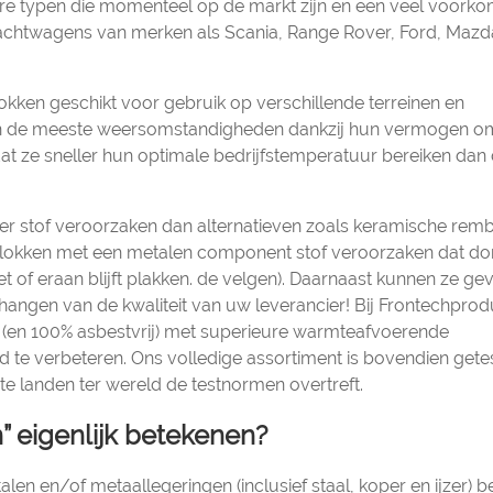
ire typen die momenteel op de markt zijn en een veel voork
rachtwagens van merken als Scania, Range Rover, Ford, Mazd
kken geschikt voor gebruik op verschillende terreinen en
n de meeste weersomstandigheden dankzij hun vermogen o
dat ze sneller hun optimale bedrijfstemperatuur bereiken dan
r stof veroorzaken dan alternatieven zoals keramische rem
mblokken met een metalen component stof veroorzaken dat d
zet of eraan blijft plakken. de velgen). Daarnaast kunnen ze ge
 afhangen van de kwaliteit van uw leverancier! Bij Frontechpro
(en 100% asbestvrij) met superieure warmteafvoerende
d te verbeteren. Ons volledige assortiment is bovendien gete
ste landen ter wereld de testnormen overtreft.
 eigenlijk betekenen?
en en/of metaallegeringen (inclusief staal, koper en ijzer) b