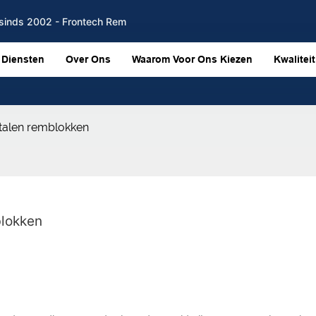
sinds 2002 - Frontech Rem
Diensten
Over Ons
Waarom Voor Ons Kiezen
Kwaliteit
talen remblokken
blokken