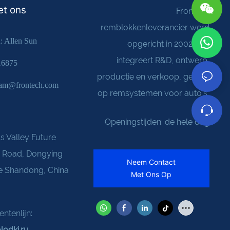
et ons
Frontech
remblokkenleverancier werd
: Allen Sun
opgericht in 2002. Het
integreert R&D, ontwerp,
16875
productie en verkoop, gericht
team@frontech.com
op remsystemen voor auto's
Openingstijden: de hele dag
s Valley Future
u Road, Dongying
Neem Contact
ie Shandong, China
Met Ons Op
ntenlijn:
lodki.ru