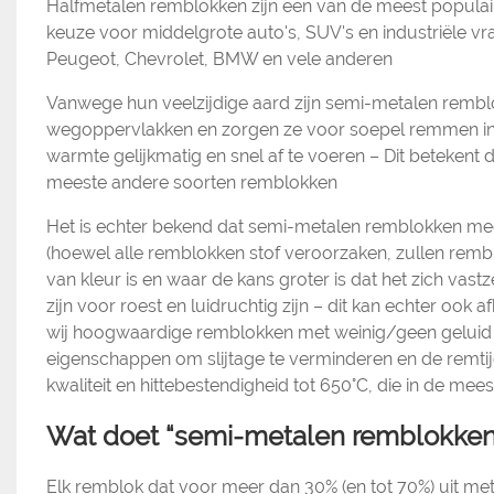
Halfmetalen remblokken zijn een van de meest popula
keuze voor middelgrote auto's, SUV's en industriële v
Peugeot, Chevrolet, BMW en vele anderen
Vanwege hun veelzijdige aard zijn semi-metalen remblo
wegoppervlakken en zorgen ze voor soepel remmen i
warmte gelijkmatig en snel af te voeren – Dit betekent 
meeste andere soorten remblokken
Het is echter bekend dat semi-metalen remblokken mee
(hoewel alle remblokken stof veroorzaken, zullen re
van kleur is en waar de kans groter is dat het zich vast
zijn voor roest en luidruchtig zijn – dit kan echter ook
wij hoogwaardige remblokken met weinig/geen geluid 
eigenschappen om slijtage te verminderen en de remtij
kwaliteit en hittebestendigheid tot 650°C, die in de mee
Wat doet “semi-metalen remblokken”
Elk remblok dat voor meer dan 30% (en tot 70%) uit metal