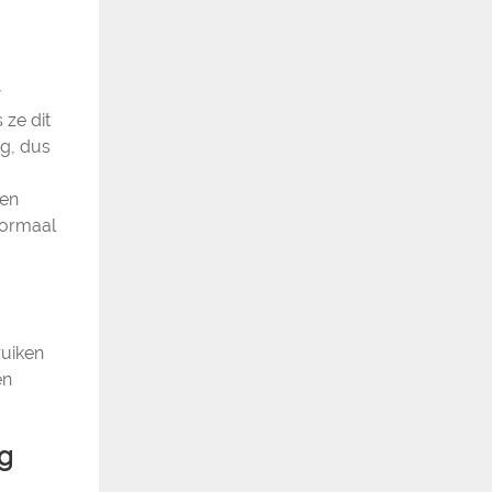
w
 ze dit
ig, dus
den
normaal
ruiken
en
g