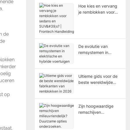
omende
Hoe kies en vervang
a,
je remblokken voor
sedans en SUV's? |
Frontech Handleiding
m de
 de
De evolutie van
remsystemen in
elektrische en hybride
blokken
voertuigen
onkerder
voelig
Ultieme gids voor de
duceren
beste wereldwijde
fabrikanten van
st op
remblokken in 2026
Zijn hoogwaardige
remschijven
milieuvriendelijk?
Duurzame opties
estaat,