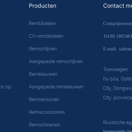
Producten
Contact m
Remblokken
Contactpersoon
CV-remblokken
Tel:86 180546
Remschijven
E-mail: sales
Aangepaste remschijven
Toevoegen:
Remklauwen
F4-504, Optic
ns op
Aangepaste remklauwen
City, Dongw
City, provinc
Remsensoren
Remaccessoires
Russische age
Remschoenen
tormoznie-ko