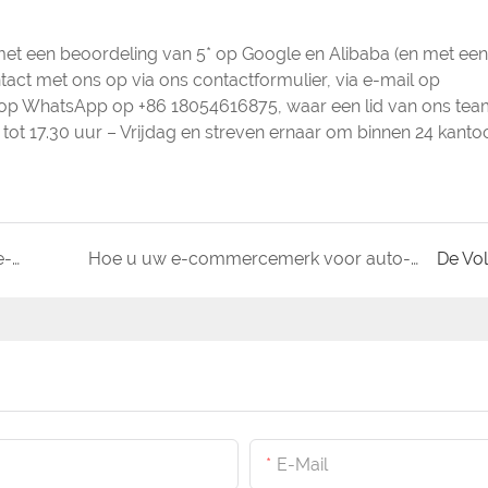
et een beoordeling van 5* op Google en Alibaba (en met een 
ct met ons op via ons contactformulier, via e-mail op
n op WhatsApp op +86 18054616875, waar een lid van ons tea
tot 17.30 uur – Vrijdag en streven ernaar om binnen 24 kanto
De ultieme gids voor het starten van uw eigen e-commercesite voor auto-onderdelen
Hoe u uw e-commercemerk voor auto-onderdelen tot een succes kunt maken
De Vo
E-Mail