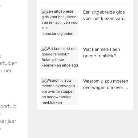
onderzoeken.
-
Een uitgebreide gids
voor het kiezen van
remschijven voor alle
rijomstandigheden.
Wat kenmerkt een
e
goede remblok?
Belangrijkste
ertuigen
kenmerken uitgelegd
warmen
Waarom u zou moeten
overwegen om over te
stappen op
hoogwaardige
voertuig
remblokken
n
aar jaar
e