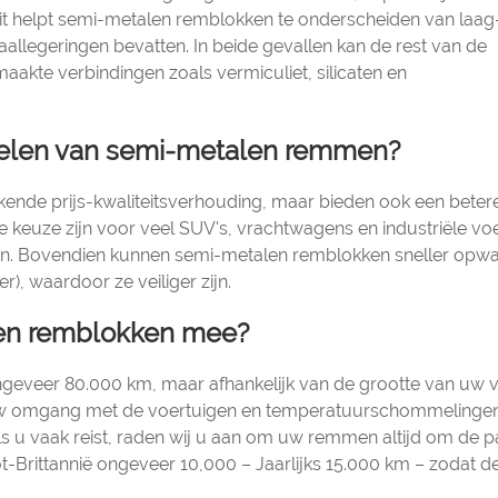
it helpt semi-metalen remblokken te onderscheiden van laag
legeringen bevatten. In beide gevallen kan de rest van de
aakte verbindingen zoals vermiculiet, silicaten en
rdelen van semi-metalen remmen?
kende prijs-kwaliteitsverhouding, maar bieden ook een beter
 keuze zijn voor veel SUV's, vrachtwagens en industriële vo
ken. Bovendien kunnen semi-metalen remblokken sneller op
r), waardoor ze veiliger zijn.
len remblokken mee?
ongeveer 80.000 km, maar afhankelijk van de grootte van uw 
t, uw omgang met de voertuigen en temperatuurschommelinge
 Als u vaak reist, raden wij u aan om uw remmen altijd om de p
ot-Brittannië ongeveer 10,000 – Jaarlijks 15.000 km – zodat d