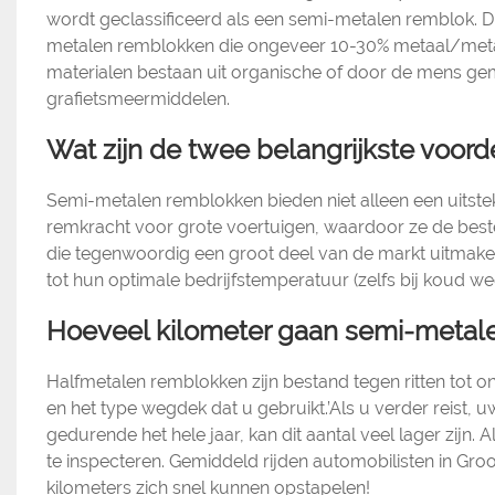
wordt geclassificeerd als een semi-metalen remblok. D
metalen remblokken die ongeveer 10-30% metaal/metaal
materialen bestaan ​​uit organische of door de mens gem
grafietsmeermiddelen.
Wat zijn de twee belangrijkste voo
Semi-metalen remblokken bieden niet alleen een uitste
remkracht voor grote voertuigen, waardoor ze de beste
die tegenwoordig een groot deel van de markt uitma
tot hun optimale bedrijfstemperatuur (zelfs bij koud wee
Hoeveel kilometer gaan semi-meta
Halfmetalen remblokken zijn bestand tegen ritten tot 
en het type wegdek dat u gebruikt.’Als u verder reis
gedurende het hele jaar, kan dit aantal veel lager zijn.
te inspecteren. Gemiddeld rijden automobilisten in Gro
kilometers zich snel kunnen opstapelen!