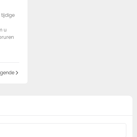
tijdige
m u
oruren
lgende