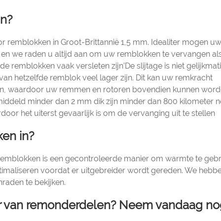
jn?
or remblokken in Groot-Brittannië 1,5 mm. Idealiter mogen u
 en we raden u altijd aan om uw remblokken te vervangen als
de remblokken vaak versleten zijn’De slijtage is niet gelijkmat
an hetzelfde remblok veel lager zijn. Dit kan uw remkracht
ken, waardoor uw remmen en rotoren bovendien kunnen wor
iddeld minder dan 2 mm dik zijn minder dan 800 kilometer 
door het uiterst gevaarlijk is om de vervanging uit te stellen
en in?
en remblokken is een gecontroleerde manier om warmte te geb
ptimaliseren voordat er uitgebreider wordt gereden. We hebb
raden te bekijken.
er van remonderdelen? Neem vandaag no