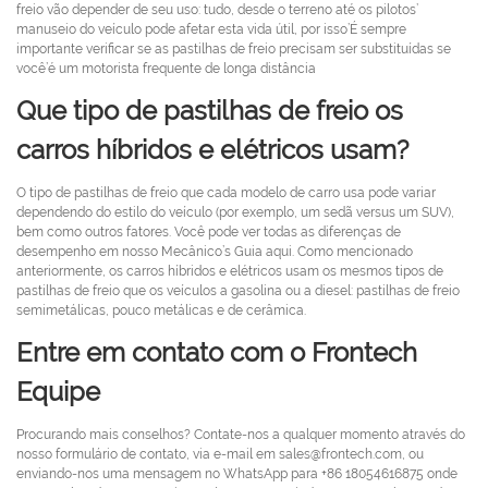
freio vão depender de seu uso: tudo, desde o terreno até os pilotos’
manuseio do veículo pode afetar esta vida útil, por isso’É sempre
importante verificar se as pastilhas de freio precisam ser substituídas se
você’é um motorista frequente de longa distância
Que tipo de pastilhas de freio os
carros híbridos e elétricos usam?
O tipo de pastilhas de freio que cada modelo de carro usa pode variar
dependendo do estilo do veículo (por exemplo, um sedã versus um SUV),
bem como outros fatores. Você pode ver todas as diferenças de
desempenho em nosso Mecânico’s Guia aqui. Como mencionado
anteriormente, os carros híbridos e elétricos usam os mesmos tipos de
pastilhas de freio que os veículos a gasolina ou a diesel: pastilhas de freio
semimetálicas, pouco metálicas e de cerâmica.
Entre em contato com o Frontech
Equipe
Procurando mais conselhos? Contate-nos a qualquer momento através do
nosso formulário de contato, via e-mail em sales@frontech.com, ou
enviando-nos uma mensagem no WhatsApp para +86 18054616875 onde