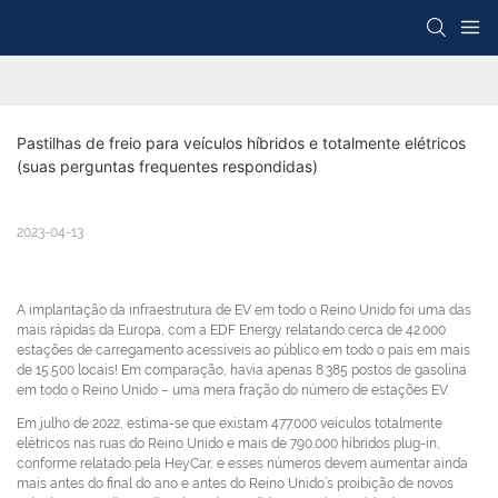
Pastilhas de freio para veículos híbridos e totalmente elétricos 
(suas perguntas frequentes respondidas)
2023-04-13
A implantação da infraestrutura de EV em todo o Reino Unido foi uma das
mais rápidas da Europa, com a EDF Energy relatando cerca de 42.000
estações de carregamento acessíveis ao público em todo o país em mais
de 15.500 locais! Em comparação, havia apenas 8.385 postos de gasolina
em todo o Reino Unido – uma mera fração do número de estações EV.
Em julho de 2022, estima-se que existam 477.000 veículos totalmente
elétricos nas ruas do Reino Unido e mais de 790.000 híbridos plug-in,
conforme relatado pela HeyCar, e esses números devem aumentar ainda
mais antes do final do ano e antes do Reino Unido’s proibição de novos