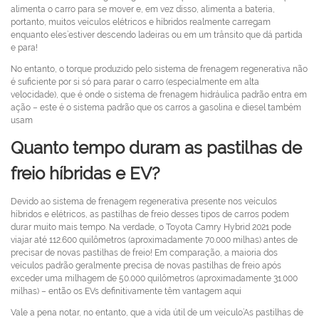
alimenta o carro para se mover e, em vez disso, alimenta a bateria,
portanto, muitos veículos elétricos e híbridos realmente carregam
enquanto eles’estiver descendo ladeiras ou em um trânsito que dá partida
e para!
No entanto, o torque produzido pelo sistema de frenagem regenerativa não
é suficiente por si só para parar o carro (especialmente em alta
velocidade), que é onde o sistema de frenagem hidráulica padrão entra em
ação – este é o sistema padrão que os carros a gasolina e diesel também
usam
Quanto tempo duram as pastilhas de
freio híbridas e EV?
Devido ao sistema de frenagem regenerativa presente nos veículos
híbridos e elétricos, as pastilhas de freio desses tipos de carros podem
durar muito mais tempo. Na verdade, o Toyota Camry Hybrid 2021 pode
viajar até 112.600 quilômetros (aproximadamente 70.000 milhas) antes de
precisar de novas pastilhas de freio! Em comparação, a maioria dos
veículos padrão geralmente precisa de novas pastilhas de freio após
exceder uma milhagem de 50.000 quilômetros (aproximadamente 31.000
milhas) – então os EVs definitivamente têm vantagem aqui
Vale a pena notar, no entanto, que a vida útil de um veículo’As pastilhas de