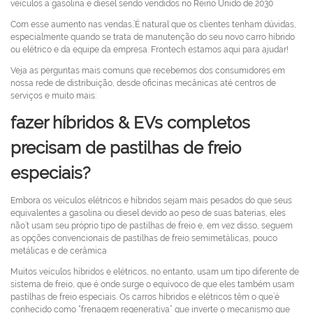
veículos a gasolina e diesel sendo vendidos no Reino Unido de 2030
Com esse aumento nas vendas,’É natural que os clientes tenham dúvidas,
especialmente quando se trata de manutenção do seu novo carro híbrido
ou elétrico e da equipe da empresa. Frontech estamos aqui para ajudar!
Veja as perguntas mais comuns que recebemos dos consumidores em
nossa rede de distribuição, desde oficinas mecânicas até centros de
serviços e muito mais:
fazer híbridos & EVs completos
precisam de pastilhas de freio
especiais?
Embora os veículos elétricos e híbridos sejam mais pesados ​​do que seus
equivalentes a gasolina ou diesel devido ao peso de suas baterias, eles
não’t usam seu próprio tipo de pastilhas de freio e, em vez disso, seguem
as opções convencionais de pastilhas de freio semimetálicas, pouco
metálicas e de cerâmica
Muitos veículos híbridos e elétricos, no entanto, usam um tipo diferente de
sistema de freio, que é onde surge o equívoco de que eles também usam
pastilhas de freio especiais. Os carros híbridos e elétricos têm o que’é
conhecido como “frenagem regenerativa” que inverte o mecanismo que