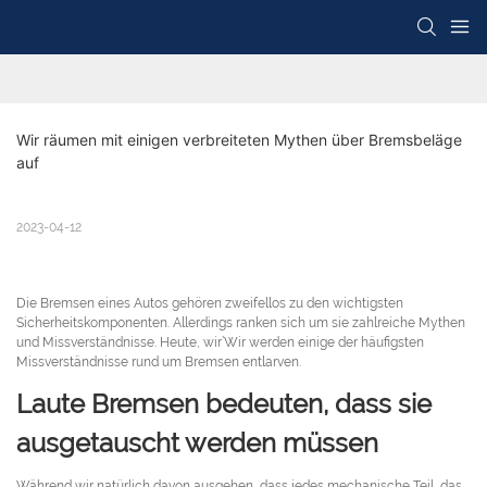
Wir räumen mit einigen verbreiteten Mythen über Bremsbeläge 
auf
2023-04-12
Die Bremsen eines Autos gehören zweifellos zu den wichtigsten
Sicherheitskomponenten. Allerdings ranken sich um sie zahlreiche Mythen
und Missverständnisse. Heute, wir’Wir werden einige der häufigsten
Missverständnisse rund um Bremsen entlarven.
Laute Bremsen bedeuten, dass sie
ausgetauscht werden müssen
Während wir natürlich davon ausgehen, dass jedes mechanische Teil, das