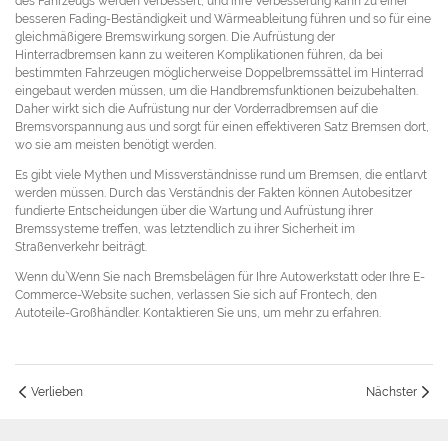
des Fahrzeugs werden verbessert, und ihre Verbesserung kann zu einer
besseren Fading-Beständigkeit und Wärmeableitung führen und so für eine
gleichmäßigere Bremswirkung sorgen. Die Aufrüstung der
Hinterradbremsen kann zu weiteren Komplikationen führen, da bei
bestimmten Fahrzeugen möglicherweise Doppelbremssättel im Hinterrad
eingebaut werden müssen, um die Handbremsfunktionen beizubehalten.
Daher wirkt sich die Aufrüstung nur der Vorderradbremsen auf die
Bremsvorspannung aus und sorgt für einen effektiveren Satz Bremsen dort,
wo sie am meisten benötigt werden.
Es gibt viele Mythen und Missverständnisse rund um Bremsen, die entlarvt
werden müssen. Durch das Verständnis der Fakten können Autobesitzer
fundierte Entscheidungen über die Wartung und Aufrüstung ihrer
Bremssysteme treffen, was letztendlich zu ihrer Sicherheit im
Straßenverkehr beiträgt.
Wenn du’Wenn Sie nach Bremsbelägen für Ihre Autowerkstatt oder Ihre E-
Commerce-Website suchen, verlassen Sie sich auf Frontech, den
Autoteile-Großhändler. Kontaktieren Sie uns, um mehr zu erfahren.
Verlieben
Nächster